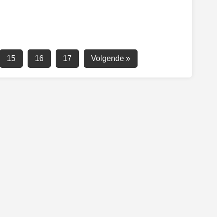
15
16
17
Volgende »