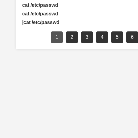
cat /etc/passwd
cat /etc/passwd
|cat /etc/passwd
1
2
3
4
5
6