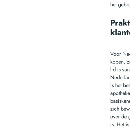
het gebr
Prak
klan
Voor Ned
kopen, z
lid is va
Nederlan
is het be
apotheke
basisken
zich bewu
over de 
is. Het i