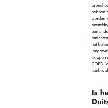
bronchod
hebben b
worden v
ontstekin
een ande
patiënte
het bela
longreval
stoppen m
COPD. Va
aanbevol
Is h
Duit