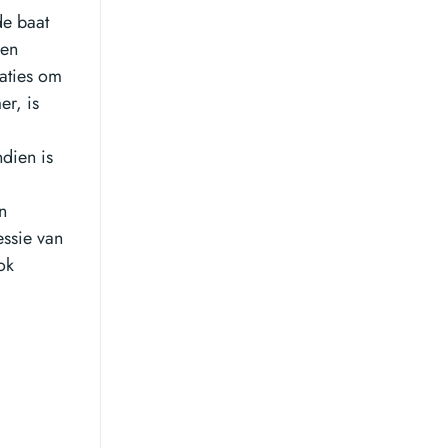
de baat
den
aties om
er, is
ndien is
n
essie van
ok