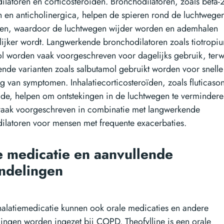
ilatoren en corticosteroïden. Bronchodilatoren, zoals beta-2
n en anticholinergica, helpen de spieren rond de luchtwegen
en, waardoor de luchtwegen wijder worden en ademhalen
ijker wordt. Langwerkende bronchodilatoren zoals tiotropi
ol worden vaak voorgeschreven voor dagelijks gebruik, terwi
ende varianten zoals salbutamol gebruikt worden voor snelle
ng van symptomen. Inhalatiecorticosteroïden, zoals fluticaso
de, helpen om ontstekingen in de luchtwegen te vermindere
aak voorgeschreven in combinatie met langwerkende
ilatoren voor mensen met frequente exacerbaties.
e medicatie en aanvullende
ndelingen
halatiemedicatie kunnen ook orale medicaties en andere
ingen worden ingezet bij COPD. Theofylline is een orale