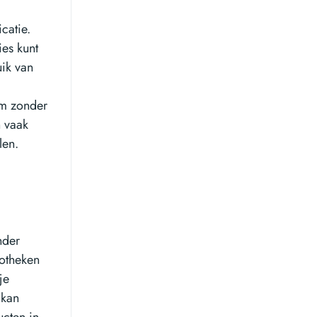
catie.
ies kunt
uik van
 om zonder
n vaak
len.
nder
potheken
je
 kan
ucten in