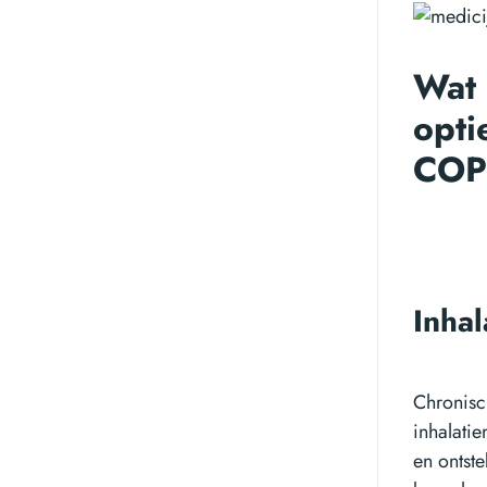
Wat 
opti
COP
Inha
Chronisc
inhalati
en ontste