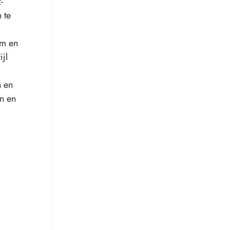
-
 te
um en
jl
n en
n en