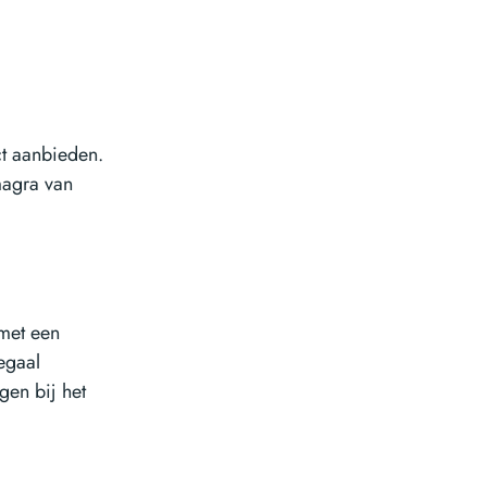
t aanbieden.
magra van
 met een
egaal
lgen bij het