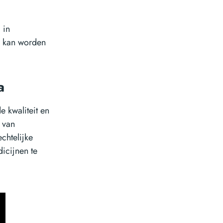
 in
en kan worden
a
e kwaliteit en
 van
echtelijke
dicijnen te