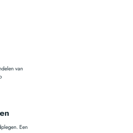
ndelen van
p
gen
adplegen. Een