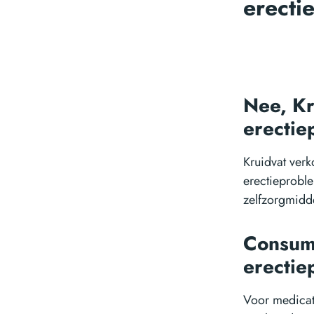
erecti
Nee, Kr
erectie
Kruidvat verk
erectieproble
zelfzorgmidd
Consume
erectie
Voor medicati