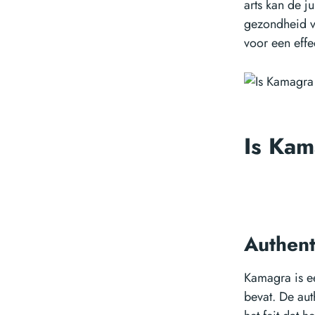
arts kan de j
gezondheid va
voor een effe
Is Kam
Authent
Kamagra is ee
bevat. De aut