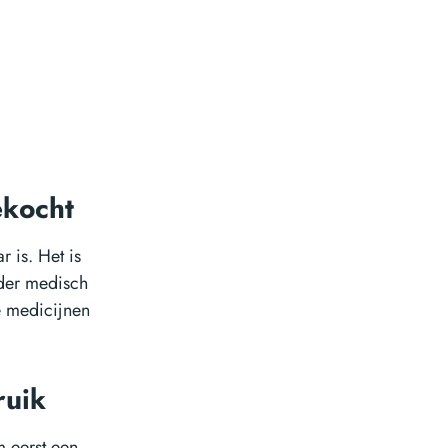
ekocht
 is. Het is
nder medisch
e medicijnen
ruik
 eerst een