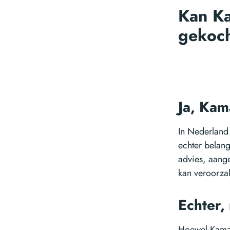
Kan K
gekoc
Ja, Kam
In Nederland 
echter belang
advies, aang
kan veroorza
Echter,
Hoewel Kamag