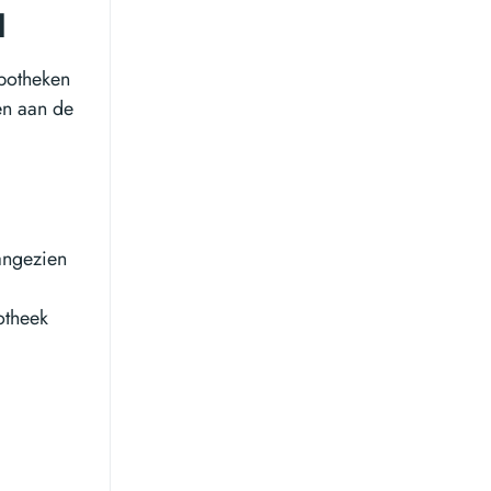
d
apotheken
en aan de
angezien
otheek