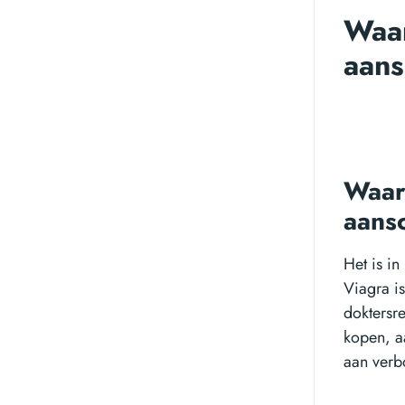
Waar
aans
Waar 
aans
Het is i
Viagra i
doktersr
kopen, aa
aan verb