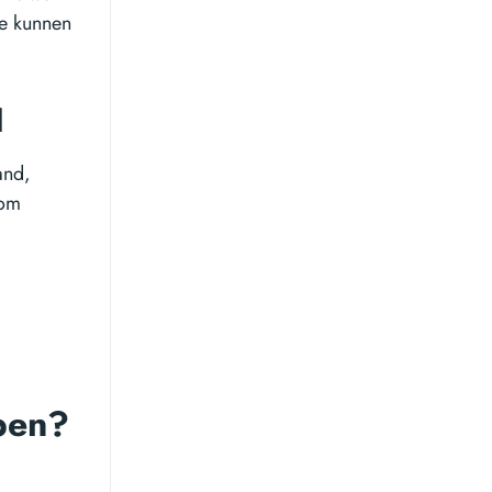
te kunnen
d
and,
 om
pen?