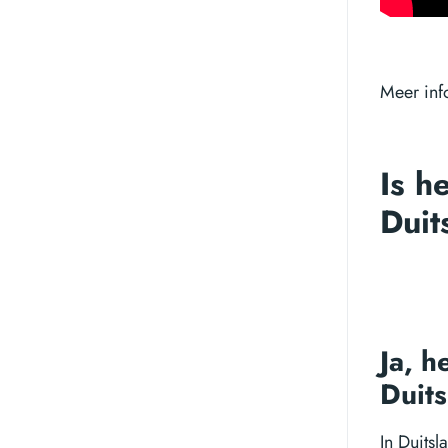
Meer inf
Is h
Duit
Ja, h
Duit
In Duitsl