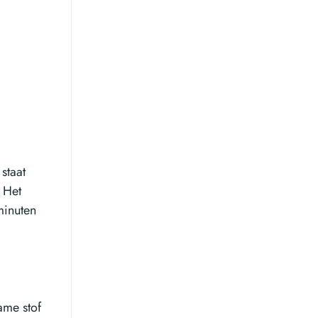
staat
. Het
minuten
ame stof