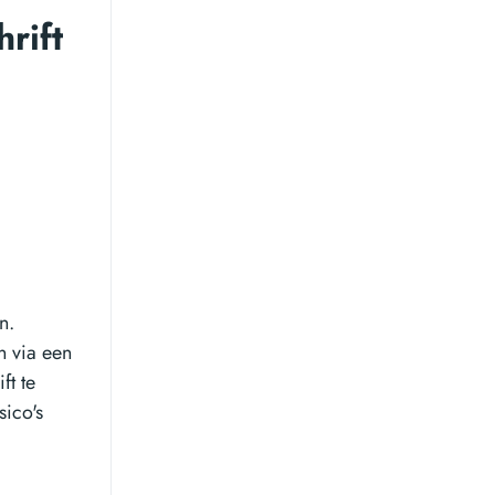
rift
n.
n via een
ft te
sico's