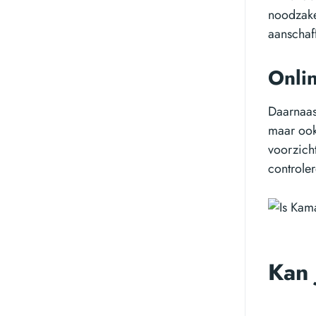
noodzake
aanschaf
Onli
Daarnaast
maar ook 
voorzicht
controle
Kan 