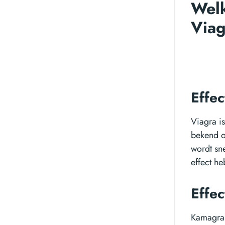
Welk
Viag
Effec
Viagra i
bekend om
wordt sn
effect h
Effec
Kamagra 