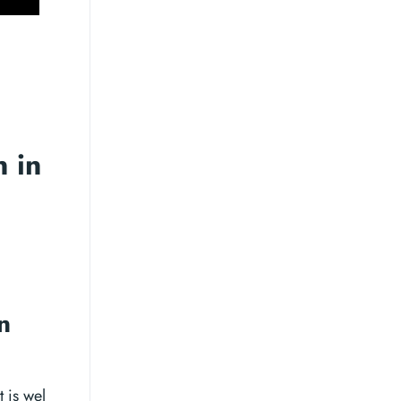
n in
n
 is wel