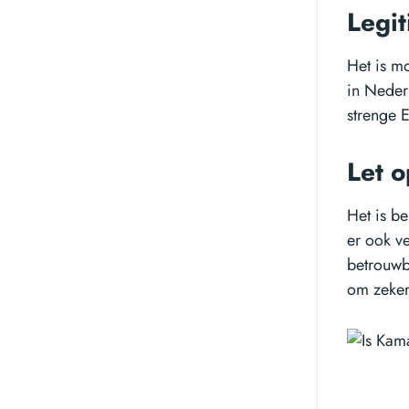
Legi
Het is m
in Neder
strenge 
Let 
Het is b
er ook v
betrouwb
om zeker 