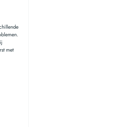
chillende
roblemen.
ij
rst met