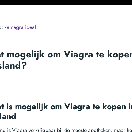
o:
kamagra ideal
et mogelijk om Viagra te kope
sland?
et is mogelijk om Viagra te kopen i
sland
and is Viagra verkrijgbaar bij de meeste apotheken, maar het