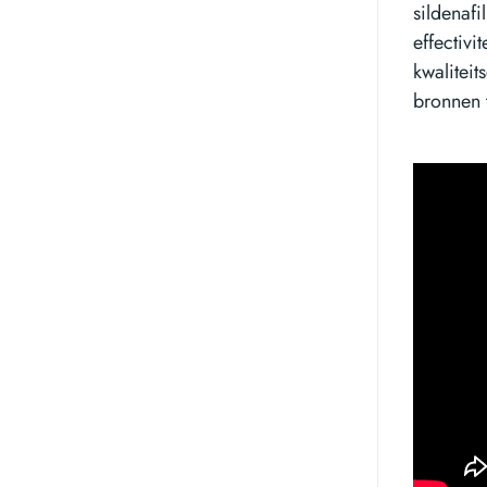
sildenaf
effectivi
kwalitei
bronnen 