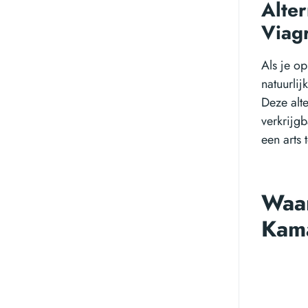
Alter
Viagr
Als je op
natuurli
Deze alte
verkrijgb
een arts 
Waar
Kam