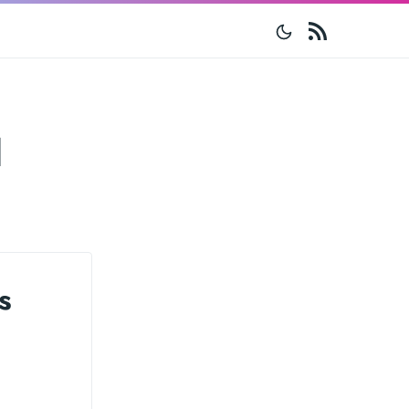
RSS
l
s